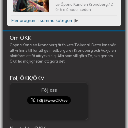
av
Öppna Kanalen Kronoberg
/
2
Melodifestivalen 2024
år 5 månader
sedan
Fler program i samma kategori
Om ÖKK
Öppna Kanalen Kronoberg är folkets TV-kanal. Detta innebär
att vi finns till för att ge medborgare i Kronoberg och Växjö en
plattform att få uttrycka sig. Alla som vill göra TV, ska genom
ÖKK ha möjligheten att göra det.
Följ ÖKK/ÖKV
Följ oss