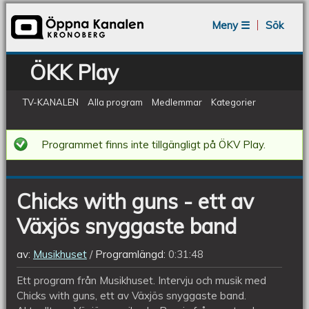
Jump to navigation
Meny ☰
Sök
ÖKK Play
TV-KANALEN
Alla program
Medlemmar
Kategorier
Chicks
Programmet finns inte tillgängligt på ÖKV Play.
with
guns
Chicks with guns - ett av
-
Växjös snyggaste band
ett
av
av:
Musikhuset
Programlängd:
0:31:48
Växjös
Ett program från Musikhuset. Intervju och musik med
snyggaste
Chicks with guns, ett av Växjös snyggaste band.