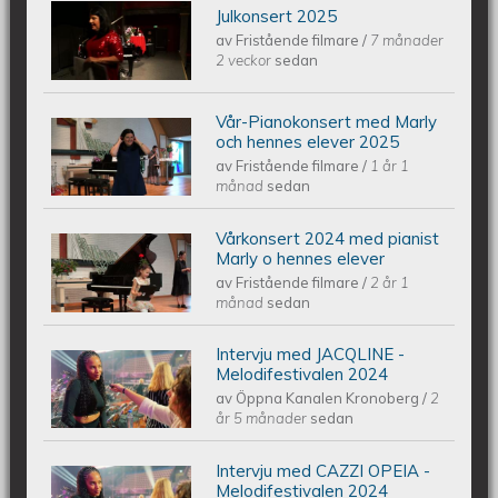
Julkonsert 2025
Piano Marly Azevedo Andersson
av
Fristående filmare
/
7 månader
2 veckor
sedan
Julkonsert PALLADIUM 251206
Vår-Pianokonsert med Marly
Piano Marly Azevedo Andersson
och hennes elever 2025
av
Fristående filmare
/
1 år 1
Vårkonsert EQUMkyrkan 250607
månad
sedan
Vårkonsert 2024 med pianist
Piano Marly Azevedo Andersson
Marly o hennes elever
av
Fristående filmare
/
2 år 1
Vårkonsert EQUMENIAkyrkan
månad
sedan
240608
Intervju med JACQLINE -
Intervju med JACQLINE -
Melodifestivalen 2024
av
Öppna Kanalen Kronoberg
/
2
Melodifestivalen 2024
år 5 månader
sedan
Intervju med CAZZI OPEIA -
Intervju med CAZZI OPEIA -
Melodifestivalen 2024