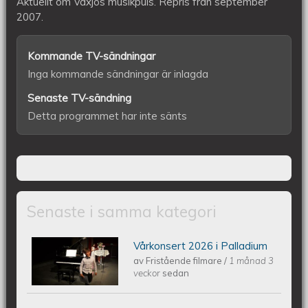
Aktuellt om Växjös musikpuls. Repris från september
band
2007.
Kommande TV-sändningar
Inga kommande sändningar är inlagda
Senaste TV-sändning
Detta programmet har inte sänts
Senaste i samma kategori
Vårkonsert 2026 i Palladium
Piano Marly Azevedo Andersson
av
Fristående filmare
/
1 månad 3
veckor
sedan
Vårkonsert PALLADIUM 2026 06 10