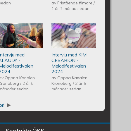
Vårkonsert
sedan
av
Fristående filmare
/
1 år 1 månad
sedan
EQUMkyrkan
vedo Andersson Vårkonsert
Intervju med KLAUDY -
Intervju med KIM
250607
n 240608
Melodifestivalen 2024
CESARION -
Intervju med
Intervju med KIM
Melodifestivalen
KLAUDY -
CESARION -
Melodifestivalen
Melodifestivalen
2024
2024
2024
av
Öppna Kanalen
av
Öppna Kanalen
Kronoberg
/
2 år 5
Kronoberg
/
2 år 5
månader
sedan
månader
sedan
ori
Kontakta ÖKK