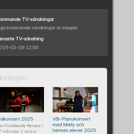
ommande TV-sändningar
nga kommande sändningar är inlagda
enaste TV-sändning
015-02-09 12:00
kategori
vedo Andersson Vårkonsert
Piano Marly Azevedo Andersson
Piano Marly
6 06 10
Julkonsert PALLADIUM 251206
Azevedo
Julkonsert 2025
Vår-Pianokonsert
Andersson
med Marly och
av
Fristående filmare
/
hennes elever 2025
7 månader 2 veckor