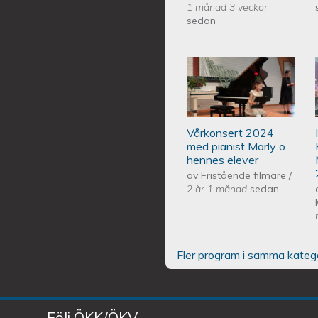
1 månad 3 veckor
sedan
Piano Marly Aze
EQUMENIAkyrka
Vårkonsert 2024
med pianist Marly o
hennes elever
av
Fristående filmare
/
2 år 1 månad
sedan
Fler program i samma kateg
Följ ÖKK/ÖKV