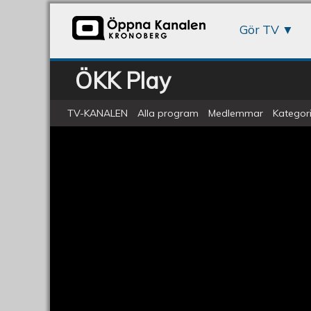
Gör TV
ÖKK Play
TV-KANALEN
Alla program
Medlemmar
Kategori
ÖKV Play - Livemusik från musikhu
Livemusik:
Rockabilly
med
Johnny
Fuzz
Trio