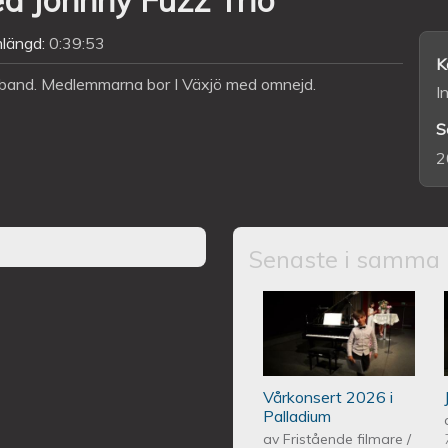
längd:
0:39:53
K
y band. Medlemmarna bor I Växjö med omnejd.
I
S
2
Senaste i samma 
Piano Marly Aze
PALLADIUM 202
Vårkonsert 2026 i
Palladium
av
Fristående filmare
/