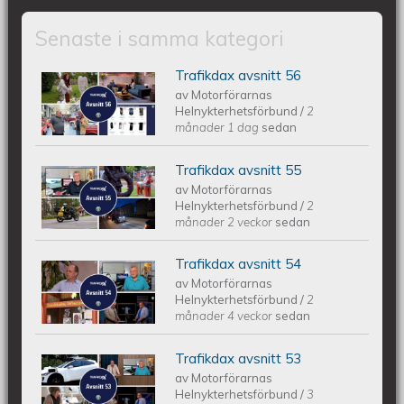
Senaste i samma kategori
Trafikdax avsnitt 56
Trafikdax - Avsnitt 56
av
Motorförarnas
Helnykterhetsförbund
/
2
månader 1 dag
sedan
Trafikdax avsnitt 55
Trafikdax - Avsnitt 55
av
Motorförarnas
Helnykterhetsförbund
/
2
månader 2 veckor
sedan
Trafikdax avsnitt 54
Trafikdax avsnitt 54
av
Motorförarnas
Helnykterhetsförbund
/
2
månader 4 veckor
sedan
Trafikdax avsnitt 53
Trafikdax - Avsnitt 53
av
Motorförarnas
Helnykterhetsförbund
/
3