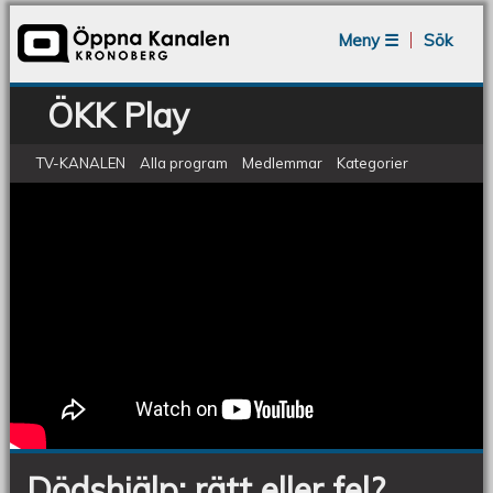
Jump to navigation
Meny ☰
Sök
ÖKK Play
TV-KANALEN
Alla program
Medlemmar
Kategorier
ÖKV Play - Dödshjälp: rätt eller fel?
Dödshjälp:
rätt
eller
fel?
Dödshjälp: rätt eller fel?