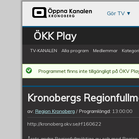
Gör TV
ÖKK Play
TV-KANALEN
Alla program
Medlemmar
Kategori
Kronobergs
Programmet finns inte tillgängligt på ÖKV Play
Regionfullmäktige
22
Kronobergs Regionfullmä
juni
2016
av:
Region Kronoberg
Programlängd:
13:00:00
http://kronoberg.okv.se/rf160622
Årets andra Regionfullmäktige av och med Region