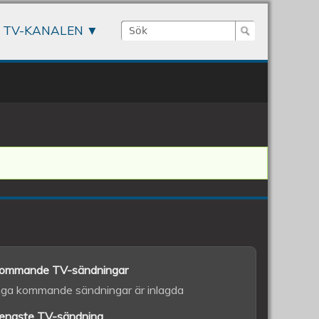
Sök
TV-KANALEN
Sökformulär
ommande TV-sändningar
nga kommande sändningar är inlagda
enaste TV-sändning