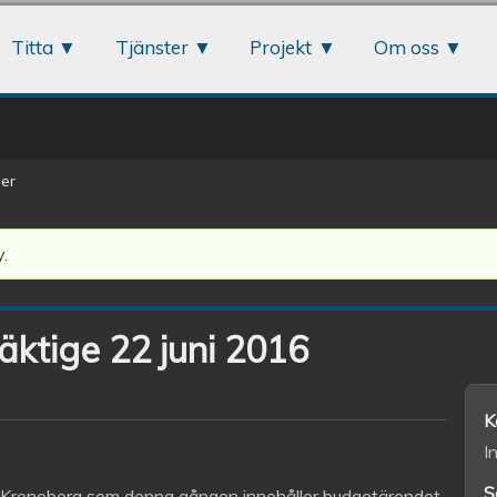
Jump to navigation
Titta
Tjänster
Projekt
Om oss
er
.
ktige 22 juni 2016
K
I
S
 Kronoberg som denna gången innehåller budgetärendet.