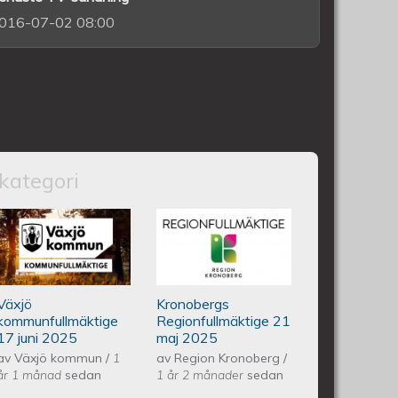
016-07-02 08:00
kategori
nfullmäktige 18 juni 2025
Växjös kommunfullmäktige 17
Kronobergs
juni 2025
regionfullmäktige
Växjö
Kronobergs
21 maj 2025
kommunfullmäktige
Regionfullmäktige 21
17 juni 2025
maj 2025
av
Växjö kommun
/
1
av
Region Kronoberg
/
år 1 månad
sedan
1 år 2 månader
sedan