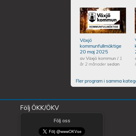
Växjös kommunf
Växjö
kommunfullmäktige
20 maj 2025
av
Växjö kommun
/
1
år 2 månader
sedan
Fler program i samma kateg
Följ ÖKK/ÖKV
Följ oss