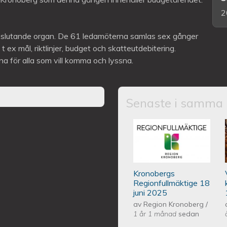
2
eslutande organ. De 61 ledamöterna samlas sex gånger
 ex mål, riktlinjer, budget och skatteutdebitering.
a för alla som vill komma och lyssna.
Senaste i samma 
Kronobergs regio
Kronobergs
Regionfullmäktige 18
juni 2025
av
Region Kronoberg
/
1 år 1 månad
sedan