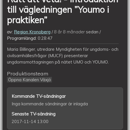
i
till vägledningen ”Youmo i
praktiken”
praktiken”
av:
Region Kronoberg
8 år 8 månader
sedan
Programlängd:
0:28:47
Maria Billinger, utredare Myndigheten för ungdoms- och
civilsamhällesfrågor (MUCF) presenterar
ungdomsmottagningen på nätet UMO och YOUMO.
Produktionsteam
Öppna Kanalen Växjö
Kommande TV-sändningar
Inga kommande sändningar är inlagda
Senaste TV-sändning
2017-11-14 13:00