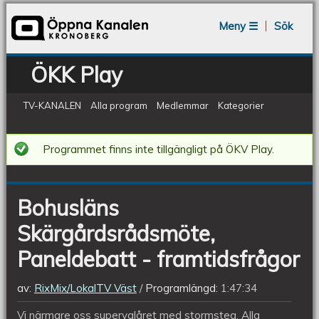
Jump to navigation
Meny ☰
Sök
ÖKK Play
TV-KANALEN
Alla program
Medlemmar
Kategorier
Bohusläns
Programmet finns inte tillgängligt på ÖKV Play.
Skärgårdsrådsmöte,
Paneldebatt
Bohusläns
-
Skärgårdsrådsmöte,
framtidsfrågor
Paneldebatt - framtidsfrågor
av:
RixMix/LokalTV Väst
Programlängd:
1:47:34
Vi närmare oss supervalåret med stormsteg. Alla