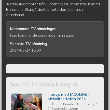
riksdagsledamöter från Göteborg till Strömstad kom till
Bohusläns Skärgårdsrådsmöte den 15 mars i
Grundsund.
Kommande TV-sändningar
Inga kommande sändningar är inlagda
Senaste TV-sändning
2014-03-24 16:00
Senaste i samma kategori
Intervju med JACQLINE -
Intervju med JACQLINE -
Melodifestivalen 2024
av
Öppna Kanalen Kronoberg
/
2
år 5 månader
sedan