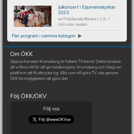
Julkonsert i Equmeniakyrkan
Piano Marly Azevedo Andersson
2023
av
Fristående filmare
/
2 år 7
Julkonsert EQUMENIAkyrkan 231209
månader
sedan
Fler program i samma kategori
Om ÖKK
Öppna Kanalen Kronoberg är folkets TV-kanal. Detta innebär
att vi finns till för att ge medborgare i Kronoberg och Växjö en
plattform att få uttrycka sig. Alla som vill göra TV, ska genom
ÖKK ha möjligheten att göra det.
Följ ÖKK/ÖKV
Följ oss