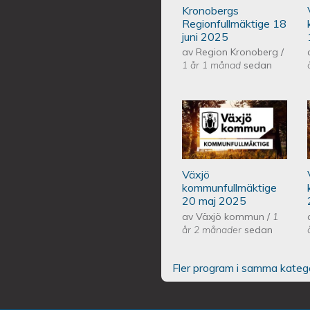
Kronobergs
Regionfullmäktige 18
juni 2025
av
Region Kronoberg
/
1 år 1 månad
sedan
Växjös kommunf
Växjö
kommunfullmäktige
20 maj 2025
av
Växjö kommun
/
1
år 2 månader
sedan
Fler program i samma kateg