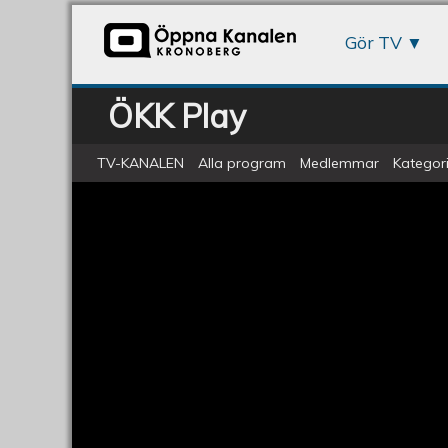
Gör TV
ÖKK Play
TV-KANALEN
Alla program
Medlemmar
Kategori
ÖKV Play - Hej Växjöbo!, del 13
Hej
Växjöbo!,
del
13