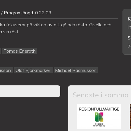
Programlängd:
0:22:03
K
fokuserar på vikten av att gå och rösta. Giselle och
I
 sin röst.
S
2
Tomas Eneroth
usson
Olof Björkmarker
Michael Rasmusson
Senaste i samma 
Kronobergs regio