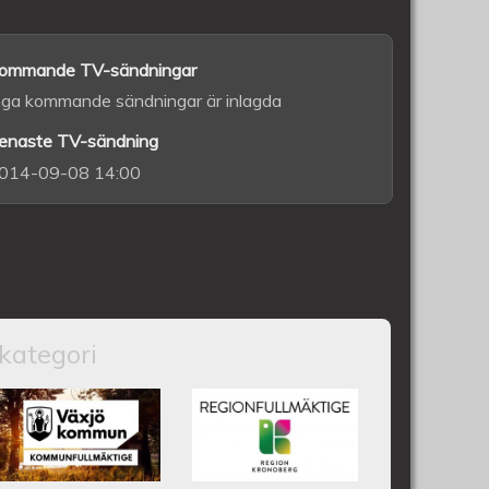
ommande TV-sändningar
nga kommande sändningar är inlagda
enaste TV-sändning
014-09-08 14:00
kategori
nfullmäktige 18 juni 2025
Växjös kommunfullmäktige 17
Kronobergs
juni 2025
regionfullmäktige