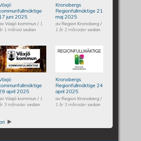
Växjö
Kronobergs
21 maj 2025
kommunfullmäktige
Regionfullmäktige 21
17 juni 2025
maj 2025
av
Växjö kommun
/
1
av
Region Kronoberg
/
år 1 månad
sedan
1 år 2 månader
sedan
ullmäktige 20 maj 2025
Växjös kommunfullmäktige 29
Kronobergs
april 2025
regionfullmäktige
Växjö
Kronobergs
24 april 2025
kommunfullmäktige
Regionfullmäktige 24
29 april 2025
april 2025
av
Växjö kommun
/
1
av
Region Kronoberg
/
år 3 månader
sedan
1 år 3 månader
sedan
ori