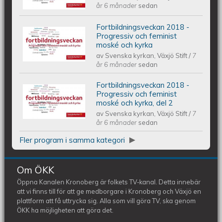
Uppdraget att vara människa
år 6 månader
sedan
Fortbildningsveckan 2018 -
Fortbildningsveckan 2018 -
Progressiv och feminist
moské och kyrka
av
Svenska kyrkan, Växjö Stift
/
7
Progressiv och feminist moské och
år 6 månader
sedan
kyrka
Fortbildningsveckan 2018 -
Fortbildningsveckan 2018 -
Progressiv och feminist
moské och kyrka, del 2
av
Svenska kyrkan, Växjö Stift
/
7
Progressiv och feminist moské och
år 6 månader
sedan
kyrka, del 2
Fler program i samma kategori
Om ÖKK
Öppna Kanalen Kronoberg är folkets TV-kanal. Detta innebär
att vi finns till för att ge medborgare i Kronoberg och Växjö en
plattform att få uttrycka sig. Alla som vill göra TV, ska genom
ÖKK ha möjligheten att göra det.