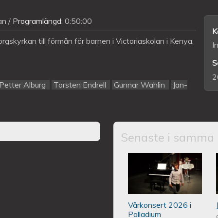
an
Programlängd:
0:50:00
K
gskyrkan till förmån för barnen i Victoriaskolan i Kenya.
I
S
2
Petter Alburg
Torsten Endrell
Gunnar Wahlin
Jan-
Senaste i samma 
Piano Marly Aze
PALLADIUM 202
Vårkonsert 2026 i
Palladium