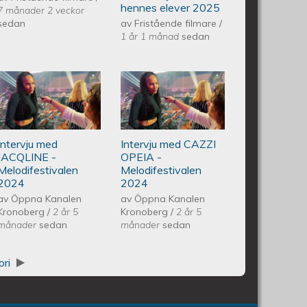
hennes elever 2025
7 månader 2 veckor
Vårkonsert
sedan
av
Fristående filmare
/
1 år 1 månad
sedan
EQUMkyrkan
vedo Andersson Vårkonsert
Intervju med JACQLINE -
Intervju med
250607
n 240608
Melodifestivalen 2024
CAZZI OPEIA -
Intervju med
Intervju med CAZZI
Melodifestivalen
JACQLINE -
OPEIA -
Melodifestivalen
Melodifestivalen
2024
2024
2024
av
Öppna Kanalen
av
Öppna Kanalen
Kronoberg
/
2 år 5
Kronoberg
/
2 år 5
månader
sedan
månader
sedan
ori