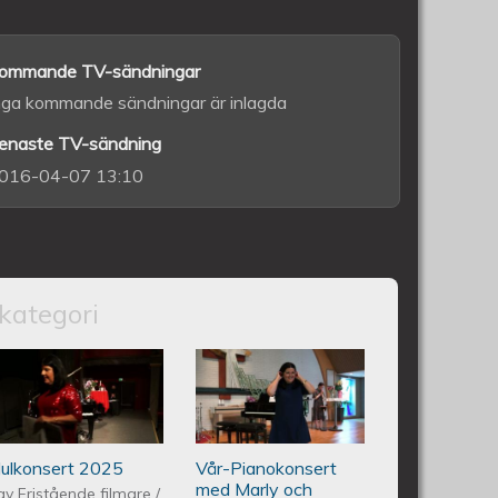
ommande TV-sändningar
nga kommande sändningar är inlagda
enaste TV-sändning
016-04-07 13:10
kategori
vedo Andersson Vårkonsert
Piano Marly Azevedo Andersson
Piano Marly
6 06 10
Julkonsert PALLADIUM 251206
Azevedo
Julkonsert 2025
Vår-Pianokonsert
Andersson
med Marly och
av
Fristående filmare
/