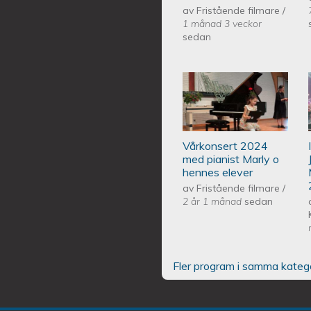
av
Fristående filmare
/
1 månad 3 veckor
sedan
Piano Marly Aze
EQUMENIAkyrka
Vårkonsert 2024
med pianist Marly o
hennes elever
av
Fristående filmare
/
2 år 1 månad
sedan
Fler program i samma kateg