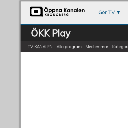
Gör TV
ÖKK Play
TV-KANALEN
Alla program
Medlemmar
Kategori
TC Aid 2014
TC
Aid
2014