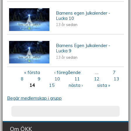
Barnens egen Julkalender -
Barnens egen Julkalender - Lucka 10
Lucka 10
13 år
sedan
Barnens Egen Julkalender -
Barnens Egen Julkalender - Lucka 9
Lucka 9
13 år
sedan
« första
‹ föregående
…
7
Sidor
8
9
10
11
12
13
14
15
nästa ›
sista »
Begär medlemskap i grupp
Om ÖKK