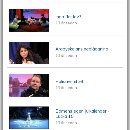
ÖKV Play: Barnens Egen TV - Inga fler
Inga fler lov?
13 år
sedan
lov?
ÖKV Play: Barnens Egen TV -
Arabyskolans nedläggning
13 år
sedan
Arabyskolans nedläggning
ÖKV Play: Barnens Egen TV -
Polisavsnittet
13 år
sedan
Polisavsnittet
Barnens egen Julkalender -
Barnens egen Julkalender - Lucka 15
Lucka 15
13 år
sedan