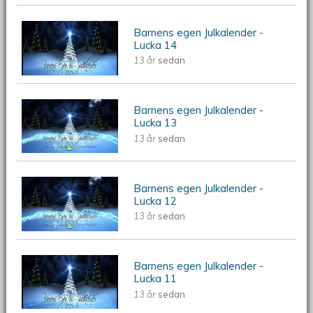
Barnens egen Julkalender -
Barnens egen Julkalender - Lucka 14
Lucka 14
13 år
sedan
Barnens egen Julkalender -
Barnens egen Julkalender - Lucka 13
Lucka 13
13 år
sedan
Barnens egen Julkalender -
Barnens egen Julkalender - Lucka 12
Lucka 12
13 år
sedan
Barnens egen Julkalender -
Barnens egen Julkalender - Lucka 11
Lucka 11
13 år
sedan