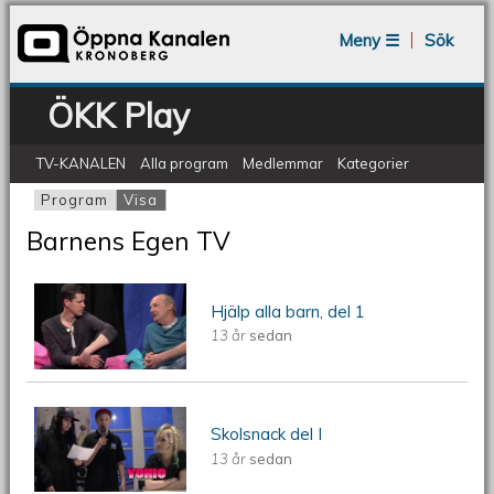
Jump to navigation
Meny ☰
Sök
ÖKK Play
TV-KANALEN
Alla program
Medlemmar
Kategorier
Program
Visa
(aktiv flik)
Primära flikar
Barnens Egen TV
ÖKV Play: Barnens Egen TV - Hjälp
Hjälp alla barn, del 1
13 år
sedan
alla barn, del I
ÖKV Play: Barnens Egen TV -
Skolsnack del I
13 år
sedan
Skolsnack del I