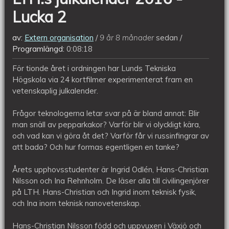
Lucka 2
av:
Extern organisation
9 år 8 månader
sedan
Programlängd:
0:08:18
För tionde året i ordningen har Lunds Tekniska
Högskola via 24 kortfilmer experimenterat fram en
vetenskaplig julkalender.
Frågor teknologerna letar svar på är bland annat: Blir
man snäll av pepparkakor? Varför blir vi olyckligt kära,
och vad kan vi göra åt det? Varför får vi russinfingrar av
att bada? Och hur formas egentligen en tanke?
Årets upphovsstudenter är Ingrid Odlén, Hans-Christian
Nilsson och Ina Rehnholm. De läser alla till civilingenjörer
på LTH. Hans-Christian och Ingrid inom teknisk fysik,
och Ina inom teknisk nanovetenskap.
Hans-Christian Nilsson född och uppvuxen i Växjö och