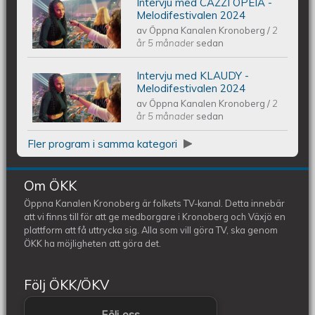
Intervju med CAZZI OPEIA -
Intervju med CAZZI OPEIA -
Melodifestivalen 2024
av
Öppna Kanalen Kronoberg
/
2
Melodifestivalen 2024
år 5 månader
sedan
Intervju med KLAUDY -
Intervju med KLAUDY -
Melodifestivalen 2024
av
Öppna Kanalen Kronoberg
/
2
Melodifestivalen 2024
år 5 månader
sedan
Fler program i samma kategori
Om ÖKK
Öppna Kanalen Kronoberg är folkets TV-kanal. Detta innebär
att vi finns till för att ge medborgare i Kronoberg och Växjö en
plattform att få uttrycka sig. Alla som vill göra TV, ska genom
ÖKK ha möjligheten att göra det.
Följ ÖKK/ÖKV
Följ oss