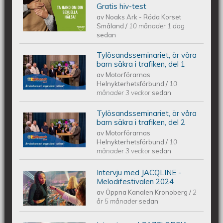
Noaks Ark - Information på 6 språk
Gratis hiv-test
av
Noaks Ark - Röda Korset
Småland
/
10 månader 1 dag
sedan
Tylösandsseminariet, är våra
Tylösandsseminariet Studio. "Är våra
barn säkra i trafiken, del 1
av
Motorförarnas
Helnykterhetsförbund
/
10
barn och unga säkra i trafiken?"
månader 3 veckor
sedan
Tylösandsseminariet, är våra
Tylösandsseminariet Studio. "Är våra
barn säkra i trafiken, del 2
av
Motorförarnas
Helnykterhetsförbund
/
10
barn och unga säkra i trafiken?"
månader 3 veckor
sedan
Intervju med JACQLINE -
Intervju med JACQLINE -
Melodifestivalen 2024
av
Öppna Kanalen Kronoberg
/
2
Melodifestivalen 2024
år 5 månader
sedan