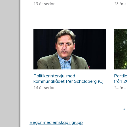
13 år
sedan
13 år
s
ÖKV Play: Politikerintervju,
ÖKV 
Politikerintervju, med
Partil
kommunalrådet Per Schöldberg (C)
från 
14 år
sedan
14 år
s
« 
Sidor
Begär medlemskap i grupp