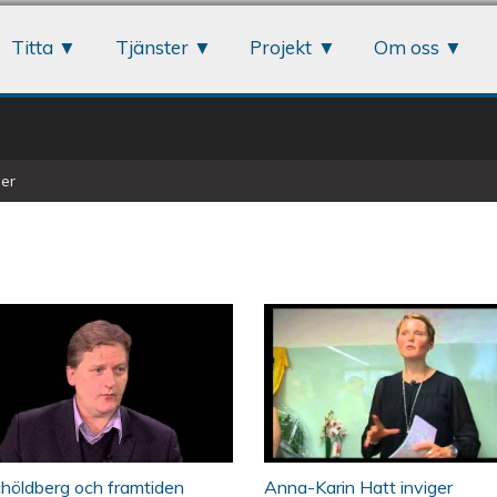
Jump to navigation
Titta
Tjänster
Projekt
Om oss
er
 Davidsson (C)
 Play: Per Schöldberg och framtiden
ÖKV Play: Anna-Kar
riksorganisations 
höldberg och framtiden
Anna-Karin Hatt inviger