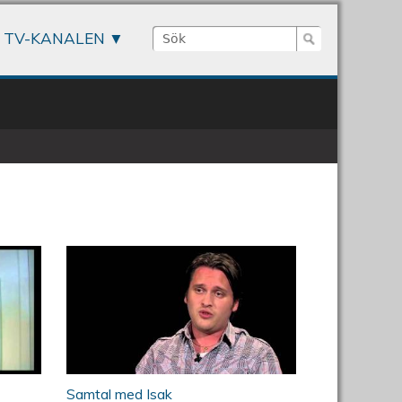
Sök
TV-KANALEN
Sökformulär
in Hatt inviger Centerpariets
ÖKV Play: Samtal med Isak
regionkontor
Samtal med Isak