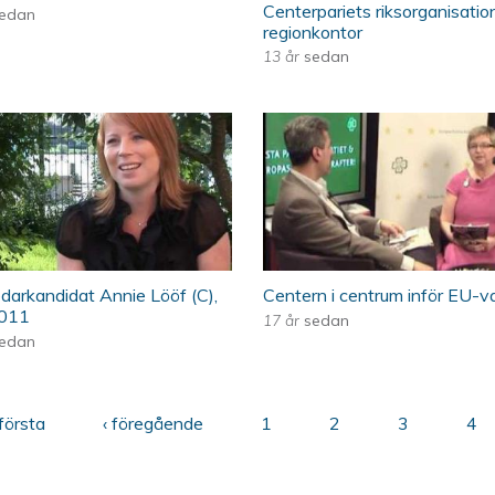
Centerpariets riksorganisatio
edan
regionkontor
13 år
sedan
 med kommunalrådet Per Schöldberg (C)
Play: Partiledarkandidat Annie Lööf (C)
ÖKV Play - Centern
edarkandidat Annie Lööf (C),
Centern i centrum inför EU-v
2011
17 år
sedan
edan
första
‹ föregående
1
2
3
4