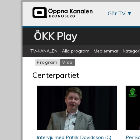
Gör TV
ÖKK Play
TV-KANALEN
Alla program
Medlemmar
Kategori
Program
Visa
(aktiv flik)
Primära flikar
Centerpartiet
ÖKV Play: Intervju med Patrik
ÖKV
Intervju med Patrik Davidsson (C)
Per Sc