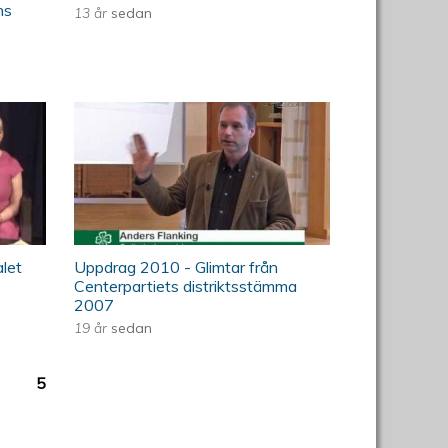
ns
13 år
sedan
 i centrum inför EU-valet
ÖKV Play - Uppdrag 2010
- Glimtar från
Centerpartiets
distriktsstämma 2007
alet
Uppdrag 2010 - Glimtar från
Centerpartiets distriktsstämma
2007
19 år
sedan
5